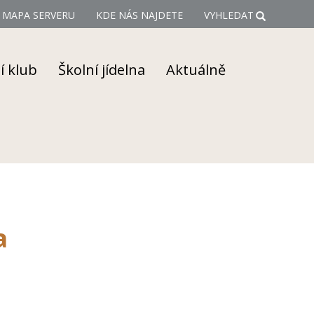
MAPA SERVERU
KDE NÁS NAJDETE
VYHLEDAT
í klub
Školní jídelna
Aktuálně
a