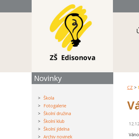
Novinky
CZ
>
Škola
V
Fotogalerie
Školní družina
Školní klub
12.1
Školní jídelna
Váno
Archiv novinek