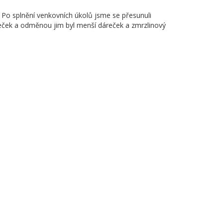
 Po splnění venkovních úkolů jsme se přesunuli
omeček a odměnou jim byl menší dáreček a zmrzlinový