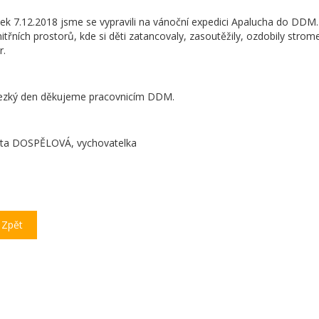
ek 7.12.2018 jsme se vypravili na vánoční expedici Apalucha do DDM.
itřních prostorů, kde si děti zatancovaly, zasoutěžily, ozdobily str
r.
ezký den děkujeme pracovnicím DDM.
ta DOSPĚLOVÁ, vychovatelka
Zpět