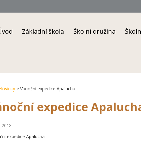
Úvod
Základní škola
Školní družina
Školn
Novinky
> Vánoční expedice Apalucha
ánoční expedice Apaluch
2.2018
ční expedice Apalucha