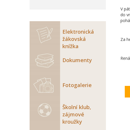
V pát
do vn
pohá
Elektronická
žákovská
Za h
knížka
Rená
Dokumenty
Fotogalerie
Školní klub,
zájmové
kroužky