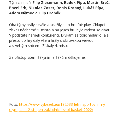
Tým chlapců:
Filip Ziesemann, Radek Pípa, Martin Brož,
Pavel Srb, Nikolas Zoser, Denis Drobný, Lukáš Pípa,
Adam Němec a Filip Hrabák
.
Oba týmy hrály skvěle a snažily se o hru fair play. Chlapci
získali nádherné 1. místo a na jejich hru byla radost se dívat.
V podstatě neměli konkurenci. Dívkám se tolik nedařilo, ale
přesto do hry daly vše a hrály s obrovskou vervou
a s velkým srdcem. Získaly 4. místo.
Za přístup všem žákyním a žákům děkujeme.
Foto:
https://www.vybezek.eu/182033-letni-sportovni-hry-
olympiada-2-stupen-zakladnich-skol-basket-2022/