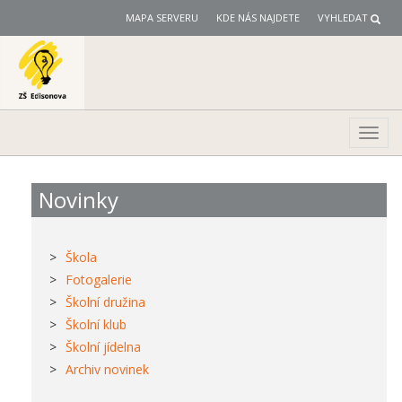
MAPA SERVERU
KDE NÁS NAJDETE
VYHLEDAT
Toggl
navig
Novinky
Škola
Fotogalerie
Školní družina
Školní klub
Školní jídelna
Archiv novinek